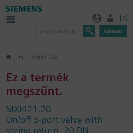
0
HU (hu)
Felhasználó
Keresés
Régi-Új Kiváltási segédlet
MXI421.20
Ez a termék
megszűnt.
MXI421.20
On/off 3-port valve with
spring return, 20 DN