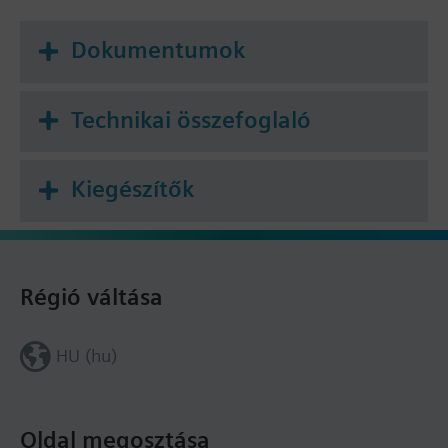
Dokumentumok
Technikai összefoglaló
Kiegészítők
Régió váltása
HU (hu)
Oldal megosztása