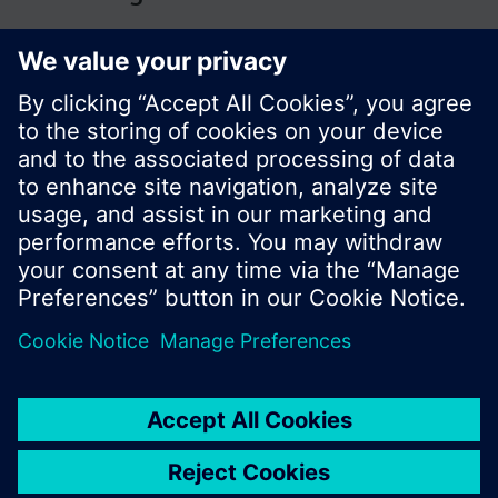
© Siemens Switzerland Ltd. Building Technologies
Division - 2016
A termékválaszték és az árak országonként
eltérhetnek.
Biztonsági előírás
A felhasználás feltételei