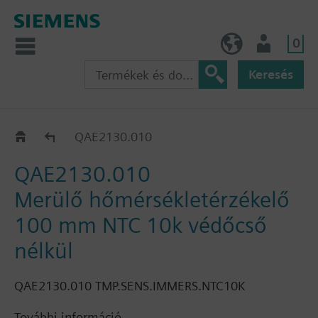
0
HU (hu)
Felhasználó
Keresés
QAE21..
QAE2130.010
QAE2130.010
Merülő hőmérsékletérzékelő
100 mm NTC 10k védőcső
nélkül
QAE2130.010 TMP.SENS.IMMERS.NTC10K
További információ