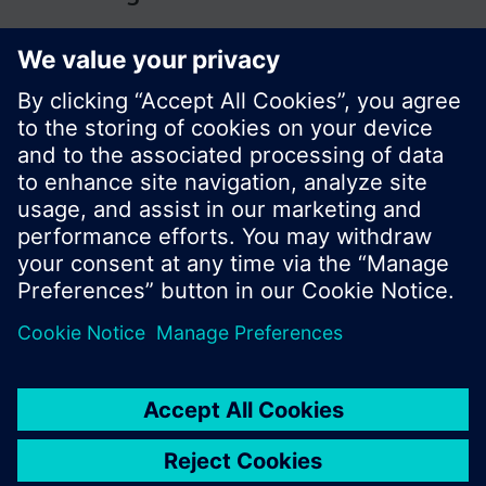
© Siemens Switzerland Ltd. Building Technologies
Division - 2016
A termékválaszték és az árak országonként
eltérhetnek.
Biztonsági előírás
A felhasználás feltételei