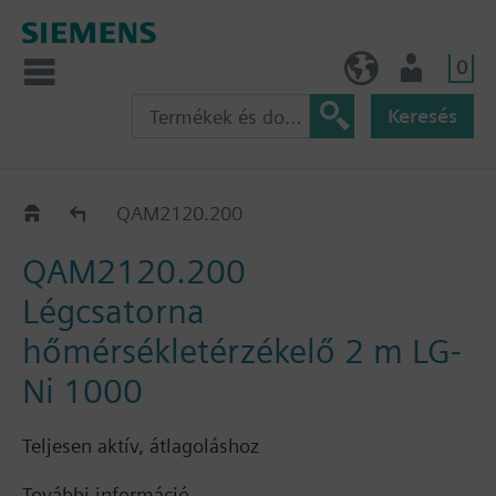
0
HU (hu)
Felhasználó
Keresés
QAM21..
QAM2120.200
QAM2120.200
Légcsatorna
hőmérsékletérzékelő 2 m LG-
Ni 1000
Teljesen aktív, átlagoláshoz
További információ