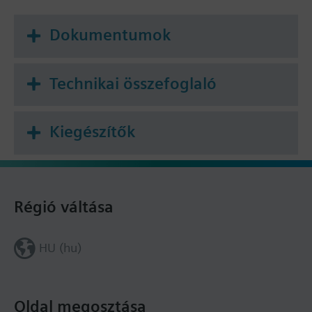
Dokumentumok
Technikai összefoglaló
Kiegészítők
Régió váltása
HU (hu)
Oldal megosztása