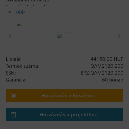
Szerelési tudnivaló:
Több
Kompletten szerelőkarimával szállítva.
Listaár
44150,00 HUF
Termék száma:
QAM2120.200
SSN:
BPZ:QAM2120.200
Garancia:
60 hónap
Hozzáadás a kosárhoz
Hozzáadás a projekthez