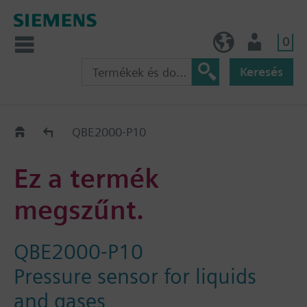
0
HU (hu)
Felhasználó
Keresés
Régi-Új Kiváltási segédlet
QBE2000-P10
Ez a termék
megszűnt.
QBE2000-P10
Pressure sensor for liquids
and gases