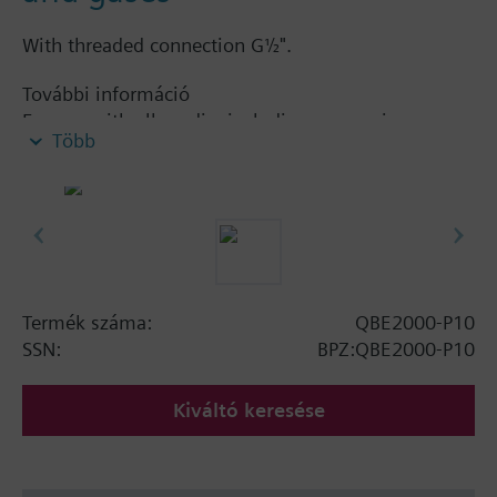
With threaded connection G½".
További információ
For use with all media, including ammonia.
Több
Termék száma:
QBE2000-P10
SSN:
BPZ:QBE2000-P10
Kiváltó keresése