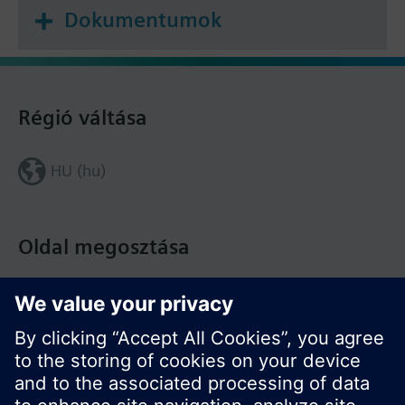
Dokumentumok
Régió váltása
HU (hu)
Oldal megosztása