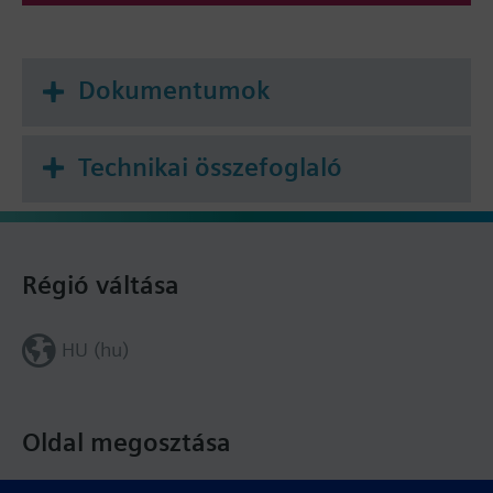
Dokumentumok
Technikai összefoglaló
Régió váltása
HU (hu)
Oldal megosztása