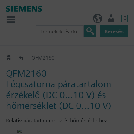
0
HU (hu)
Felhasználó
Keresés
QFM21..
QFM2160
QFM2160
Légcsatorna páratartalom
érzékelő (DC 0...10 V) és
hőmérséklet (DC 0...10 V)
Relatív páratartalomhoz és hőmérséklethez