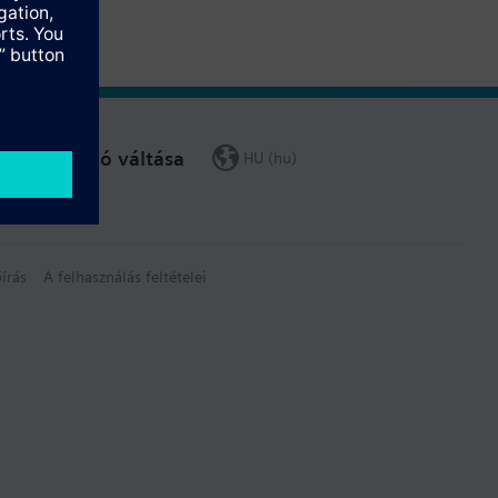
Régió váltása
HU (hu)
írás
A felhasználás feltételei