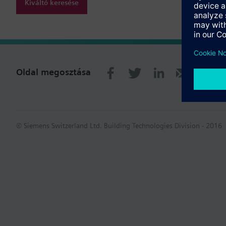
Kiváltó keresése
Oldal megosztása
© Siemens Switzerland Ltd. Building Technologies Division - 2016