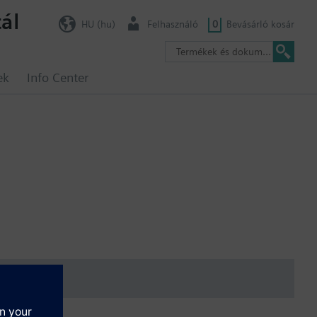
ál
HU (hu)
Felhasználó
0
Bevásárló kosár
ek
Info Center