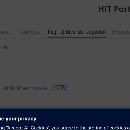
HIT Port
mékek
Katalógus
Régi-Új Kiváltási segédlet
Projekt
0090
 limit thermostat (STB)
umok