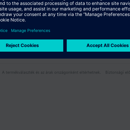
A termékválaszték és az árak országonként eltérhetnek.
Biztonsági elő