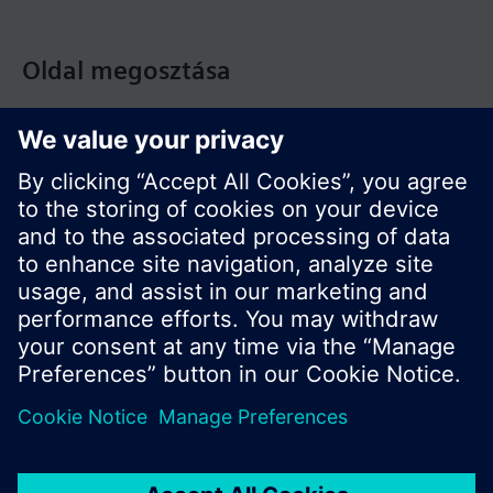
Oldal megosztása
© Siemens Switzerland Ltd. Building Technologies
Division - 2016
A termékválaszték és az árak országonként
eltérhetnek.
Biztonsági előírás