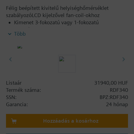
Félig beépített kivitelű helyiséghőmérséklet
szabályozóLCD kijelzővel fan-coil-okhoz
Kimenet 3-fokozatú vagy 1-fokozatú
ventilátorhoz
Több
Két multifunkcionális bemenet kulcskártyához,
külső érzékelőhöz, stb.
Működési módok: Komfort, Energiatakarékos és
Védelem
Automatikus vagy manuálisfűtés/hűtés
átkapcsolás
Állítható beállítási és szabályozási paraméterek
Listaár
31940,00 HUF
Minimum és maximum hőfok korlátozás
Termék száma:
RDF340
Burkolat színe: fehér (RAL 9003)
SSN:
BPZ:RDF340
Szerelése szabványos süllyeszett
Garancia:
24 hónap
szerelődobozba, 60.3 mm csavar középvonal
távolsággal
Hozzáadás a kosárhoz