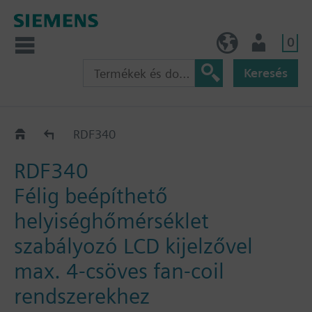
0
HU (hu)
Felhasználó
Keresés
RDF..Flush Mount
RDF340
RDF340
Félig beépíthető
helyiséghőmérséklet
szabályozó LCD kijelzővel
max. 4-csöves fan-coil
rendszerekhez