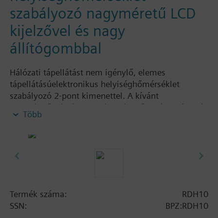
szabályozó nagyméretű LCD
kijelzővel és nagy
állítógombbal
Hálózati tápellátást nem igénylő, elemes
tápellátásúelektronikus helyiséghőmérséklet
szabályozó 2-pont kimenettel. A kívánt
helyiséghőmérséklet a készülék előlapján található
Több
nagyméretű elektronikus forgatógombbal
beállítható.
Könnyű kezelhetőség a nagy kezelőgomb és a
nagyméretű kijelző miatt
fűtésre vagy hűtésre
Burkolat előlapjának színe:
fehér RAL9003 (NCS S 0502-G)
Termék száma:
RDH10
Alaplap színe:
SSN:
BPZ:RDH10
világos szürke RAL7035 (NCS 2801-Y43R)