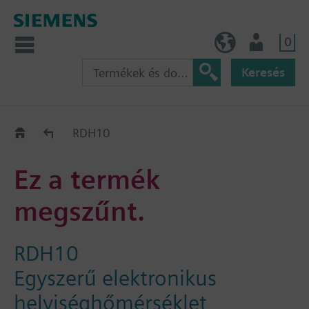
0
HU (hu)
Felhasználó
Keresés
Régi-Új Kiváltási segédlet
RDH10
Ez a termék
megszűnt.
RDH10
Egyszerű elektronikus
helyiséghőmérséklet