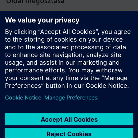
Oldal megosztása
© Siemens Switzerland Ltd. Building Technologies
Division - 2016
A termékválaszték és az árak országonként
eltérhetnek.
Biztonsági előírás
A felhasználás feltételei