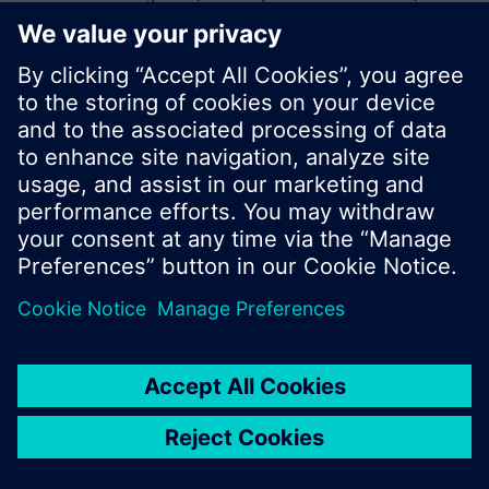
vagy böngészhet a Siemens hatalmas
termékkínálatában.
Ok