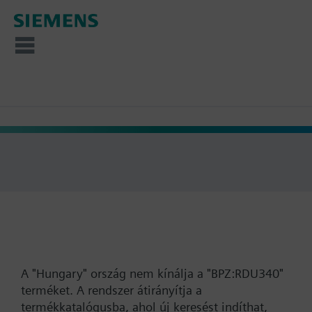
A "Hungary" ország nem kínálja a "BPZ:RDU340"
terméket. A rendszer átirányítja a
termékkatalógusba, ahol új keresést indíthat,