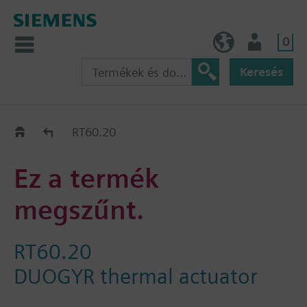
0
HU (hu)
Felhasználó
Keresés
Régi-Új Kiváltási segédlet
RT60.20
Ez a termék
megszűnt.
RT60.20
DUOGYR thermal actuator