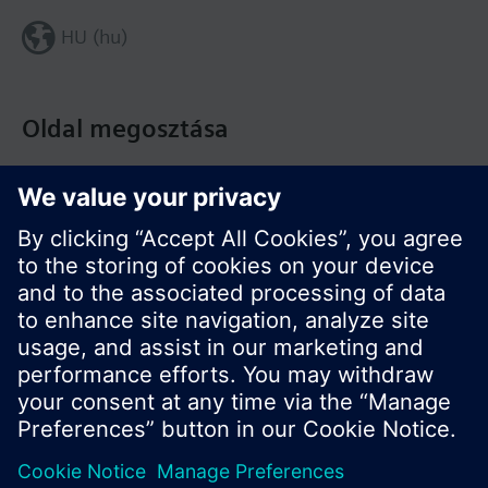
HU (hu)
Oldal megosztása
© Siemens Switzerland Ltd. Building Technologies
Division - 2016
A termékválaszték és az árak országonként