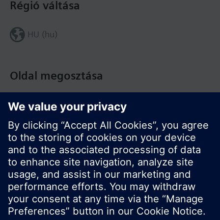
Régió váltása
HU (hu)
Oldal megosztása
© Siemens Switzerland Ltd. Building Technologies
Division - 2016