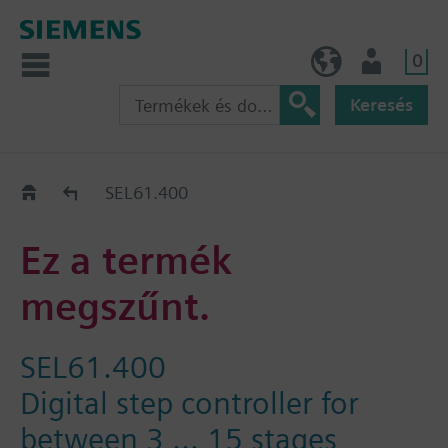
0
HU (hu)
Felhasználó
Keresés
Régi-Új Kiváltási segédlet
SEL61.400
Ez a termék
megszűnt.
SEL61.400
Digital step controller for
between 3 ... 15 stages