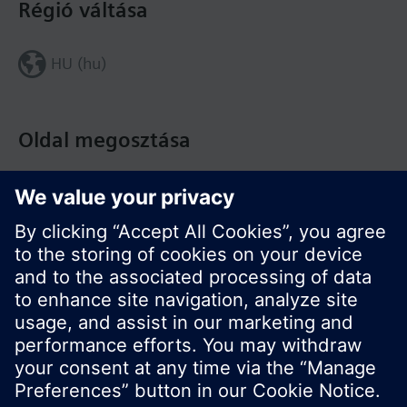
Régió váltása
HU (hu)
Oldal megosztása
© Siemens Switzerland Ltd. Building Technologies
Division - 2016