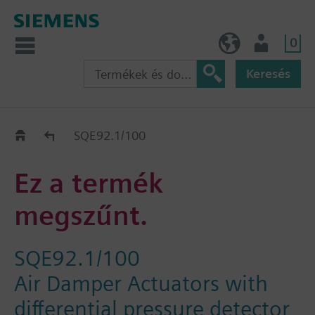
0
HU (hu)
Felhasználó
Keresés
Régi-Új Kiváltási segédlet
SQE92.1/100
Ez a termék
megszűnt.
SQE92.1/100
Air Damper Actuators with
differential pressure detector