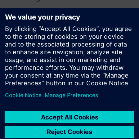
© Siemens Switzerland Ltd. Building Technologies
Division - 2016
A termékválaszték és az árak országonként
eltérhetnek.
Biztonsági előírás
A felhasználás feltételei