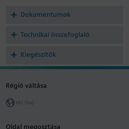
Dokumentumok
Technikai összefoglaló
Kiegészítők
Régió váltása
HU (hu)
Oldal megosztása