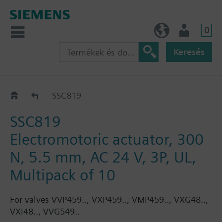
0
HU (hu)
Felhasználó
Keresés
SSC..
SSC819
SSC819
Electromotoric actuator, 300
N, 5.5 mm, AC 24 V, 3P, UL,
Multipack of 10
For valves VVP459.., VXP459.., VMP459.., VXG48..,
VXI48.., VVG549..