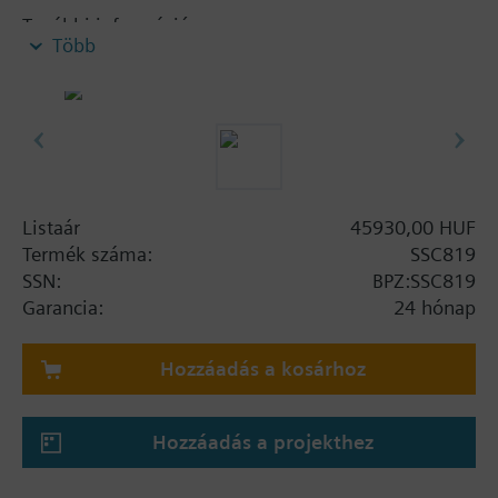
További információ
Több
SSC...U: UL-listán.
Listaár
45930,00 HUF
Termék száma:
SSC819
SSN:
BPZ:SSC819
Garancia:
24 hónap
Hozzáadás a kosárhoz
Hozzáadás a projekthez