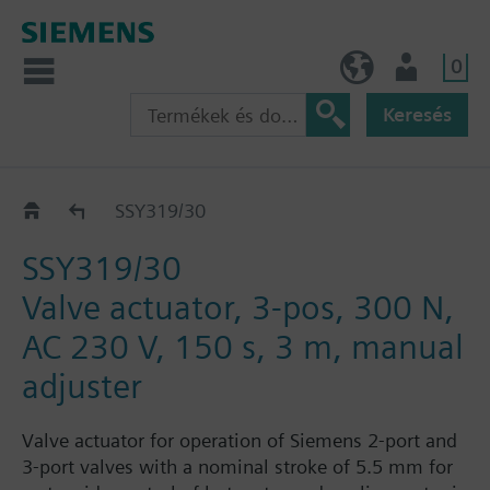
0
HU (hu)
Felhasználó
Keresés
Katalógus
SSY319/30
SSY319/30
Valve actuator, 3-pos, 300 N,
AC 230 V, 150 s, 3 m, manual
adjuster
Valve actuator for operation of Siemens 2-port and
3-port valves with a nominal stroke of 5.5 mm for