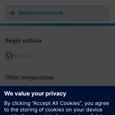
Dokumentumok
Régió váltása
HU (hu)
Oldal megosztása