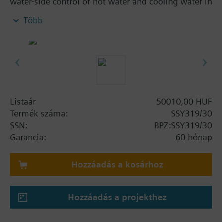
water-side control of hot water and cooling water in
heating, ventilation and air conditioning systems.
Több
Listaár
50010,00 HUF
Termék száma:
SSY319/30
SSN:
BPZ:SSY319/30
Garancia:
60 hónap
Hozzáadás a kosárhoz
Hozzáadás a projekthez