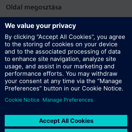
Oldal megosztása
© Siemens Switzerland Ltd. Building Technologies
Division - 2016
A termékválaszték és az árak országonként
eltérhetnek.
Biztonsági előírás
A felhasználás feltételei