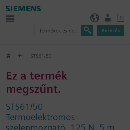
0
HU (hu)
Felhasználó
Keresés
Régi-Új Kiváltási segédlet
STS61/50
Ez a termék
megszűnt.
STS61/50
Termoelektromos
szelepmozgató, 125 N, 5 m,