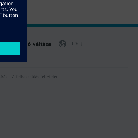
Régió váltása
HU (hu)
írás
A felhasználás feltételei