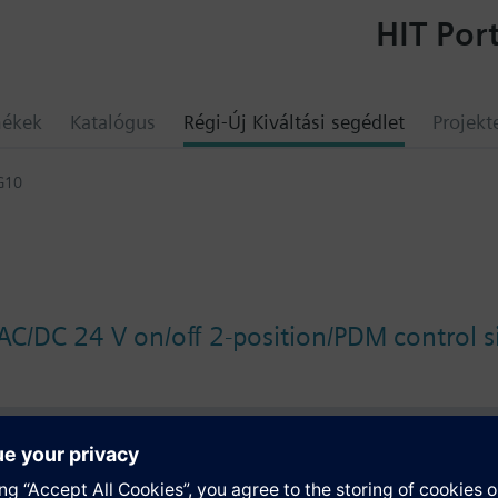
HIT Port
mékek
Katalógus
Régi-Új Kiváltási segédlet
Projekt
G10
 AC/DC 24 V on/off 2-position/PDM control 
umok