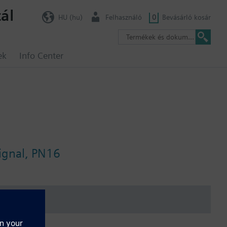
ál
HU (hu)
Felhasználó
0
Bevásárló kosár
ek
Info Center
signal, PN16