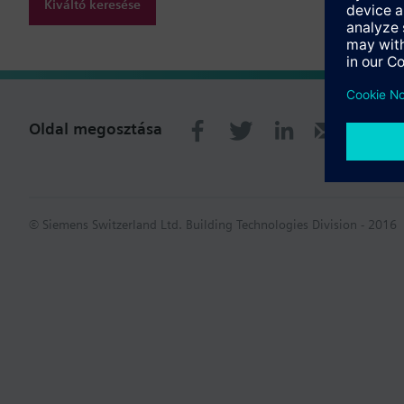
Kiváltó keresése
Oldal megosztása
© Siemens Switzerland Ltd. Building Technologies Division - 2016