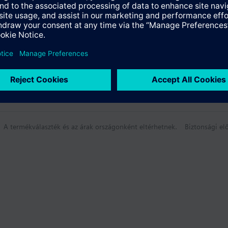
A termékválaszték és az árak országonként eltérhetnek.
Biztonsági elő