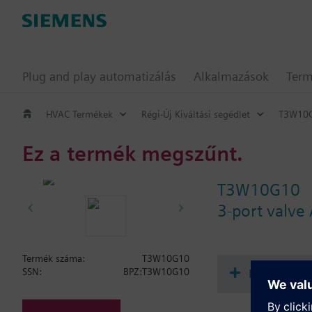
Plug and play automatizálás
Alkalmazások
Ter
HVAC Termékek
Régi-Új Kiváltási segédlet
T3W10
Ez a termék megszűnt.
T3W10G10
3-port valve
Termék száma:
T3W10G10
Dokument
SSN:
BPZ:T3W10G10