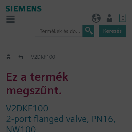
0
HU (hu)
Felhasználó
Keresés
Régi-Új Kiváltási segédlet
V2DKF100
Ez a termék
megszűnt.
V2DKF100
2-port flanged valve, PN16,
NW100