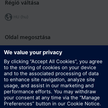
Régió váltása
HU (hu)
Oldal megosztása
© Siemens Switzerland Ltd. Building Technologies
Division - 2016