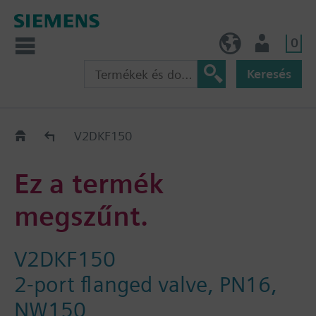
0
HU (hu)
Felhasználó
Keresés
Régi-Új Kiváltási segédlet
V2DKF150
Ez a termék
megszűnt.
V2DKF150
2-port flanged valve, PN16,
NW150