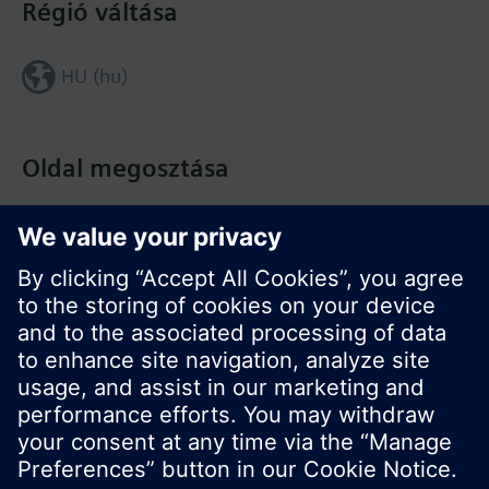
Régió váltása
HU (hu)
Oldal megosztása
© Siemens Switzerland Ltd. Building Technologies
Division - 2016