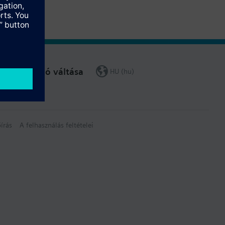
Régió váltása
HU (hu)
írás
A felhasználás feltételei