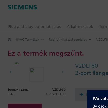
Plug and play automatizálás
Alkalmazások
Ter
HVAC Termékek
Régi-Új Kiváltási segédlet
V2DLF8
Ez a termék megszűnt.
V2DLF80
2-port flang
Termék száma:
V2DLF80
Dokument
SSN:
BPZ:V2DLF80