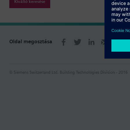
Kiváltó keresése
Oldal megosztása
© Siemens Switzerland Ltd. Building Technologies Division - 2016