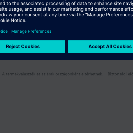
A termékválaszték és az árak országonként eltérhetnek.
Biztonsági elő