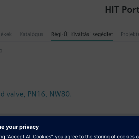
HIT Port
mékek
Katalógus
Régi-Új Kiváltási segédlet
Projekt
0
ed valve, PN16, NW80.
umok