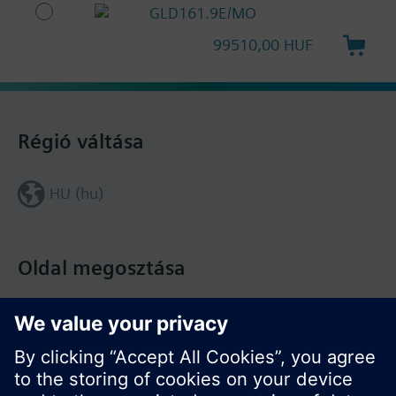
GLD161.9E/MO
99510,00 HUF
Régió váltása
HU (hu)
Oldal megosztása