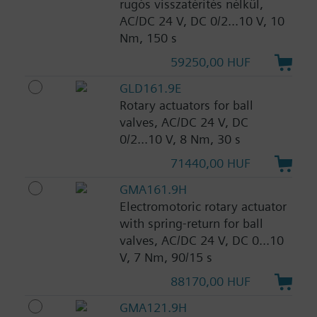
rugós visszatérítés nélkül,
AC/DC 24 V, DC 0/2...10 V, 10
Nm, 150 s
59250,00 HUF
GLD161.9E
Rotary actuators for ball
valves, AC/DC 24 V, DC
0/2...10 V, 8 Nm, 30 s
71440,00 HUF
GMA161.9H
Electromotoric rotary actuator
with spring-return for ball
valves, AC/DC 24 V, DC 0...10
V, 7 Nm, 90/15 s
88170,00 HUF
GMA121.9H