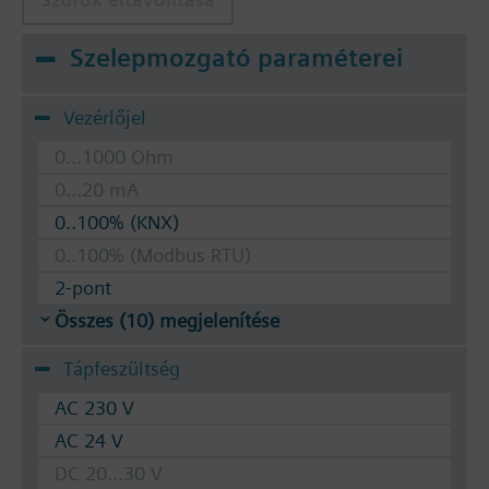
Szelepmozgató paraméterei
Vezérlőjel
0...1000 Ohm
0...20 mA
0..100% (KNX)
0..100% (Modbus RTU)
2-pont
Összes (10) megjelenítése
Tápfeszültség
AC 230 V
AC 24 V
DC 20...30 V