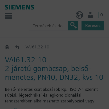
0
HU (hu)
Felhasználó
Keresés
VAI61..
VAI61.32-10
VAI61.32-10
2-járatú gömbcsap, belső-
menetes, PN40, DN32, kvs 10
Belső-menetes csatlakozások Rp.. ISO 7-1 szerint
Fűtési, légtechnikai és légkondicionálási
rendszerekben alkalmazható szabályozási vagy
biztonsági elzáró szelepként. Zárt rendszerekhez.