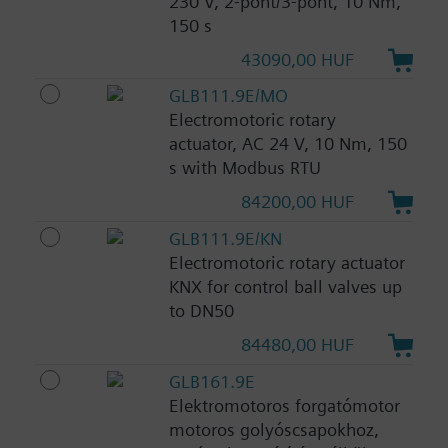
230 V, 2-pont/3-pont, 10 Nm,
150 s
43090,00 HUF
GLB111.9E/MO
Electromotoric rotary
actuator, AC 24 V, 10 Nm, 150
s with Modbus RTU
84200,00 HUF
GLB111.9E/KN
Electromotoric rotary actuator
KNX for control ball valves up
to DN50
84480,00 HUF
GLB161.9E
Elektromotoros forgatómotor
motoros golyóscsapokhoz,