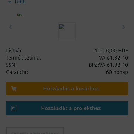
Több
Listaár
41110,00 HUF
Termék száma:
VAI61.32-10
SSN:
BPZ:VAI61.32-10
Garancia:
60 hónap
Hozzáadás a kosárhoz
Hozzáadás a projekthez
Szűrők eltávolítása