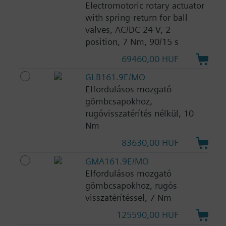
Electromotoric rotary actuator
with spring-return for ball
valves, AC/DC 24 V, 2-
position, 7 Nm, 90/15 s
69460,00 HUF
GLB161.9E/MO
Elfordulásos mozgató
gömbcsapokhoz,
rugóvisszatérítés nélkül, 10
Nm
83630,00 HUF
GMA161.9E/MO
Elfordulásos mozgató
gömbcsapokhoz, rugós
visszatérítéssel, 7 Nm
125590,00 HUF