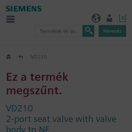
0
HU (hu)
Felhasználó
Keresés
Régi-Új Kiváltási segédlet
VD210
Ez a termék
megszűnt.
VD210
2-port seat valve with valve
body to NF