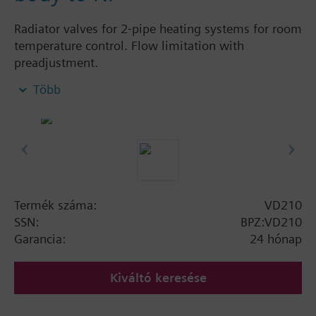
Radiator valves for 2-pipe heating systems for room
temperature control. Flow limitation with
preadjustment.
Több
További információ
The valves can be combined with Siemens
actuators and radiator controllers
SSA.../STA../RT../REH..
Termék száma:
VD210
SSN:
BPZ:VD210
Garancia:
24 hónap
Kiváltó keresése