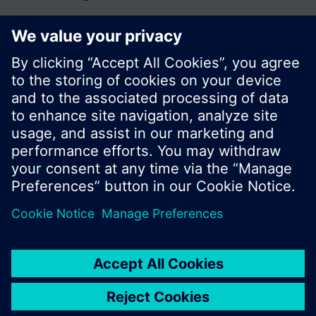
© Siemens Switzerland Ltd. Building Technologies
Division - 2016
A termékválaszték és az árak országonként
eltérhetnek.
Biztonsági előírás
A felhasználás feltételei