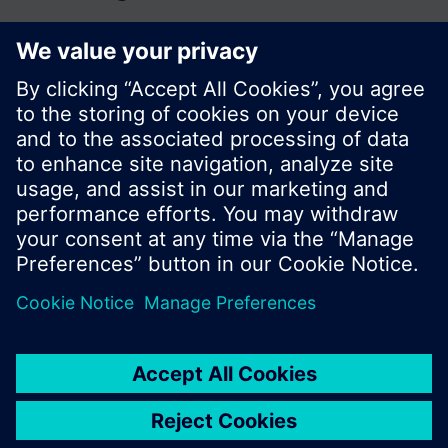
© Siemens Switzerland Ltd. Building Technologies
Division - 2016
A termékválaszték és az árak országonként
eltérhetnek.
Biztonsági előírás
A felhasználás feltételei