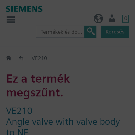
0
HU (hu)
Felhasználó
Keresés
Régi-Új Kiváltási segédlet
VE210
Ez a termék
megszűnt.
VE210
Angle valve with valve body
to NF