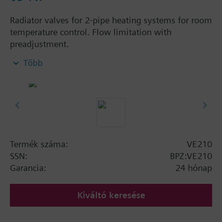
Radiator valves for 2-pipe heating systems for room
temperature control. Flow limitation with
preadjustment.
Több
További információ
The valves can be combined with Siemens
actuators and radiator controllers
SSA.../STA../RT../REH..
Termék száma:
VE210
SSN:
BPZ:VE210
Garancia:
24 hónap
Kiváltó keresése