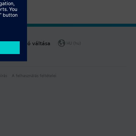
Régió váltása
HU (hu)
írás
A felhasználás feltételei