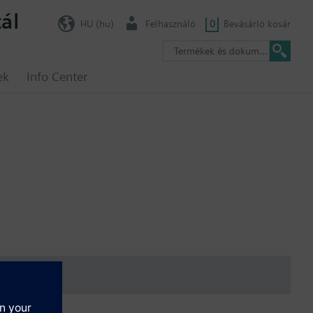
ál
HU (hu)
Felhasználó
0
Bevásárló kosár
ek
Info Center