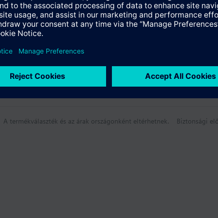
A termékválaszték és az árak országonként eltérhetnek.
Biztonsági elő