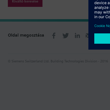
Kiváltó keresése
Oldal megosztása
© Siemens Switzerland Ltd. Building Technologies Division - 2016