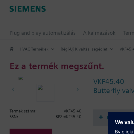
Plug and play automatizálás
Alkalmazások
Ter
HVAC Termékek
Régi-Új Kiváltási segédlet
VKF45.
Ez a termék megszűnt.
VKF45.40
Butterfly va
Termék száma:
VKF45.40
Dokument
SSN:
BPZ:VKF45.40