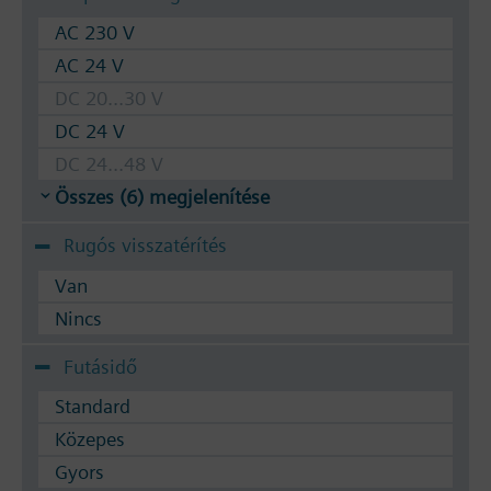
Használható közeg: Víz (VDI 2035 szerint),
fagyállóval kevert víz
AC 230 V
AC 24 V
A szelep a következő Siemens meghajtókkal
DC 20...30 V
használható: SSA.. / STA.. / STS61.. / RTN..
DC 24 V
DC 24...48 V
Összes (6) megjelenítése
Rugós visszatérítés
Van
Nincs
Futásidő
Standard
Közepes
Gyors