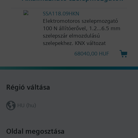
SSA118.09HKN
Elektromotoros szelepmozgató
100 N állítóerővel, 1.2...6.5 mm
szelepszár elmozdulású
szelepekhez. KNX változat
68040,00 HUF
Régió váltása
HU (hu)
Oldal megosztása