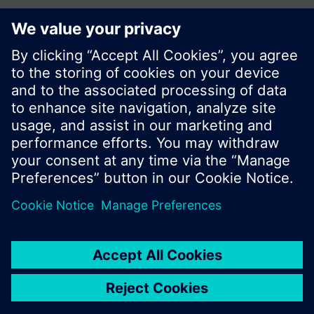
© Siemens Switzerland Ltd. Building Technologies
Division - 2016
A termékválaszték és az árak országonként
eltérhetnek.
Biztonsági előírás
A felhasználás feltételei