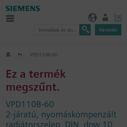
0
HU (hu)
Felhasználó
Keresés
Régi-Új Kiváltási segédlet
VPD110B-60
Ez a termék
megszűnt.
VPD110B-60
2-járatú, nyomáskompenzált
radiátorszelep, DIN, dpw 10