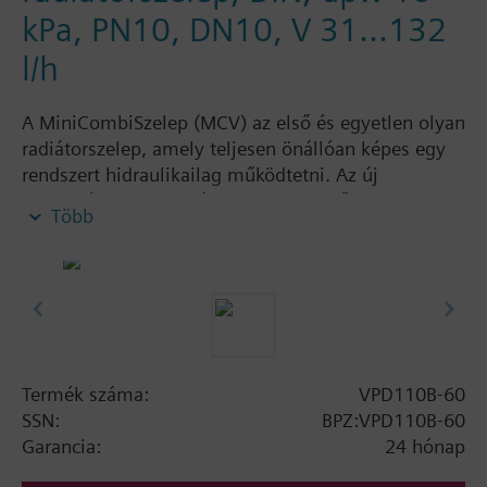
kPa, PN10, DN10, V 31...132
l/h
A MiniCombiSzelep (MCV) az első és egyetlen olyan
radiátorszelep, amely teljesen önállóan képes egy
rendszert hidraulikailag működtetni. Az új
technológiai megoldásnak köszönhetően, 2
Több
funkciót képes egyszerre ellátni. A
MiniCombiSzelep egy térfogatáramszabályozóval és
nyomásszabályozóval egybeépített szelep, amely
tökéletes hidraulikai szabályozást biztosít.
Termofejjel vagy egyéb meghajtóval felszerelve, a
MiniCombSzelep egy egyszerűen szabályozható,
optimális kialakítású fűtési rendszer kialakítását
Termék száma:
VPD110B-60
teszi lehetővé, és megoldja a rendszeren belüli
SSN:
BPZ:VPD110B-60
nyomásingadozások problémáját. További
Garancia:
24 hónap
szabályozószelepek beépítése és beszabályozása