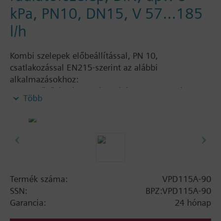
kPa, PN10, DN15, V 57...185
l/h
Kombi szelepek előbeállítással, PN 10,
csatlakozással EN215-szerint az alábbi
alkalmazásokhoz:
szellőző és légkondícionáló rendszerek vízoldali
Több
szabályozására és hőleadók automatikus
hidraulikai szabályozására, mint fan coil-ok,
indukciós készülékek és fűtési vagy hűtési
hőcserélők
fűtés zónákhoz önálló fűtési rendszerekben,
apartmanokhoz, egyedi helyiségekhez, stb.
Zárt körökhöz
Termék száma:
VPD115A-90
SSN:
BPZ:VPD115A-90
További információ
Garancia:
24 hónap
Engedélyezett közeg: víz (VDI 2035-szerint),
fagyvállóval kevert víz