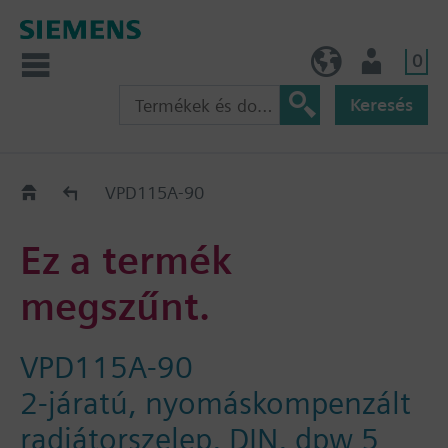
0
HU (hu)
Felhasználó
Keresés
Régi-Új Kiváltási segédlet
VPD115A-90
Ez a termék
megszűnt.
VPD115A-90
2-járatú, nyomáskompenzált
radiátorszelep, DIN, dpw 5