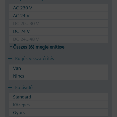
AC 230 V
AC 24 V
DC 20...30 V
DC 24 V
DC 24...48 V
Összes (6) megjelenítése
Rugós visszatérítés
Van
Nincs
Futásidő
Standard
Közepes
Gyors