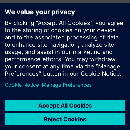
© Siemens Switzerland Ltd. Building Technologies
Division - 2016
A termékválaszték és az árak országonként
eltérhetnek.
Biztonsági előírás
A felhasználás feltételei