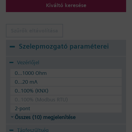
Kiváltó keresése
A szelepek szabályozhatók Siemens SSA.. / STA.. és
RTN.. termosztatikus mozgatókkal.
Szűrők eltávolítása
Szelepmozgató paraméterei
Vezérlőjel
0...1000 Ohm
0...20 mA
0..100% (KNX)
0..100% (Modbus RTU)
2-pont
Összes (10) megjelenítése
Tápfeszültség