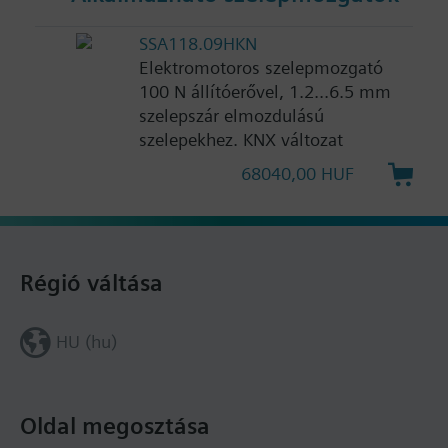
SSA118.09HKN
Elektromotoros szelepmozgató
100 N állítóerővel, 1.2...6.5 mm
szelepszár elmozdulású
szelepekhez. KNX változat
68040,00 HUF
Régió váltása
HU (hu)
Oldal megosztása