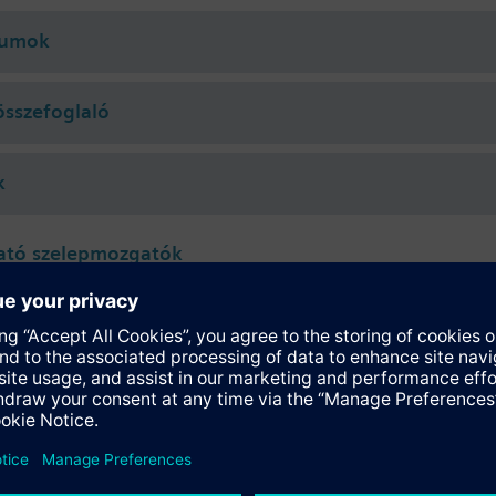
íz (VDI 2035-szerint), fagyvállóval kevert víz
umok
atók Siemens SSA.. / STA.. és RTN.. termosztatikus mozgatókkal.
összefoglaló
k
ató szelepmozgatók
118.09HKN
tromotoros szelepmozgató 100 N állítóerővel, 1.2...6.5 mm szelepszár 