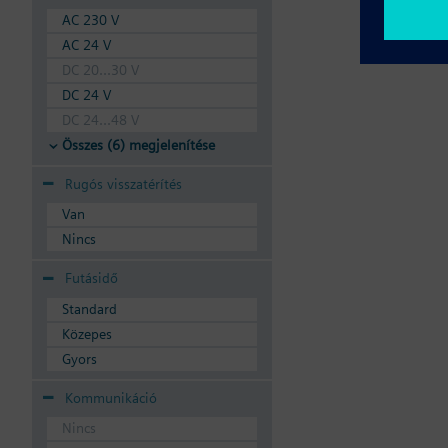
AC 230 V
AC 24 V
DC 20...30 V
DC 24 V
DC 24...48 V
Összes (6) megjelenítése
Rugós visszatérítés
Van
Nincs
Futásidő
Standard
Közepes
Gyors
Kommunikáció
Nincs