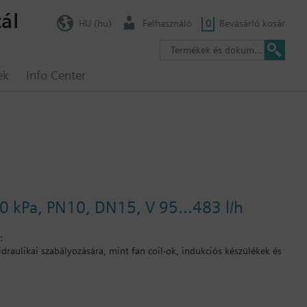
ál
HU (hu)
Felhasználó
0
Bevásárló kosár
ek
Info Center
0 kPa, PN10, DN15, V 95...483 l/h
:
draulikai szabályozására, mint fan coil-ok, indukciós készülékek és