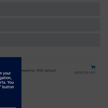
elmozdulású szelepekhez. KNX változat
68040,00 HUF