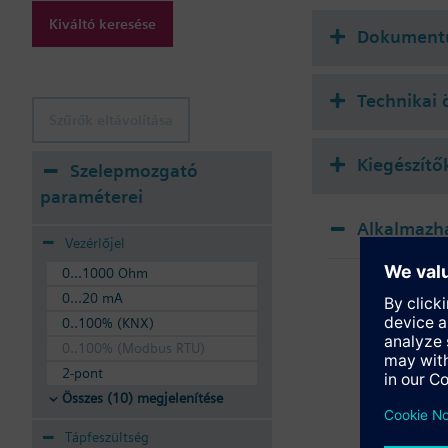
További információ
Kiváltó keresése
Engedélyezett közeg: v
Dokument
A szelepek szabályozh
Technikai 
Szűrők eltávolítása
Kiegészítő
Szelepmozgató
paraméterei
Alkalmazh
Vezérlőjel
SSA
0...1000 Ohm
Elek
0...20 mA
0..100% (KNX)
0..100% (Modbus RTU)
2-pont
Összes (10) megjelenítése
Tápfeszültség