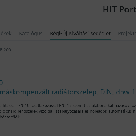
HIT Port
mékek
Katalógus
Régi-Új Kiváltási segédlet
Projekt
B-200
0
omáskompenzált radiátorszelep, DIN, dpw 1
llítással, PN 10, csatlakozással EN215-szerint az alábbi alkalmazásokhoz
dícionáló rendszerek vízoldali szabályozására és hőleadók automatikus hi
 hőcserélők
lló fűtési rendszerekben, apartmanokhoz, egyedi helyiségekhez, stb.