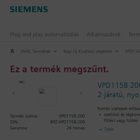
Plug and play automatizálás
Alkalmazások
Ter
HVAC Termékek
Régi-Új Kiváltási segédlet
VPD115
Ez a termék megszűnt.
VPD115B-20
2-járatú, ny
Kombi szelepek előbeá
szellőző és légkon
Termék száma:
VPD115B-200
fűtési vagy hűtési
SSN:
BPZ:VPD115B-200
fűtés zónákhoz öná
Garancia:
24 hónap
Több
Zárt körökhöz