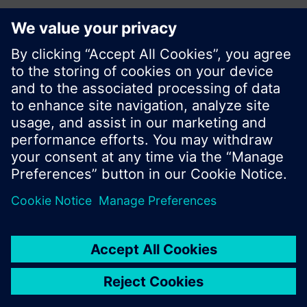
© Siemens Switzerland Ltd. Building Technologies
Division - 2016
A termékválaszték és az árak országonként
eltérhetnek.
Biztonsági előírás
A felhasználás feltételei