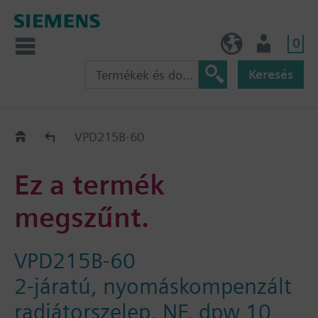
0
HU (hu)
Felhasználó
Keresés
Régi-Új Kiváltási segédlet
VPD215B-60
Ez a termék
megszűnt.
VPD215B-60
2-járatú, nyomáskompenzált
radiátorszelep, NF, dpw 10