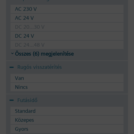
Használható közeg: Víz (VDI 2035 szerint),
fagyállóval kevert víz
AC 230 V
AC 24 V
A szelep a következő Siemens meghajtókkal
DC 20...30 V
használható: SSA.. / STA.. / STS61.. / RTN..
DC 24 V
DC 24...48 V
Összes (6) megjelenítése
Rugós visszatérítés
Van
Nincs
Futásidő
Standard
Közepes
Gyors