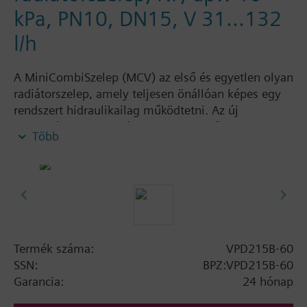
kPa, PN10, DN15, V 31...132
l/h
A MiniCombiSzelep (MCV) az első és egyetlen olyan
radiátorszelep, amely teljesen önállóan képes egy
rendszert hidraulikailag működtetni. Az új
technológiai megoldásnak köszönhetően, 2
Több
funkciót képes egyszerre ellátni. A
MiniCombiSzelep egy térfogatáramszabályozóval és
nyomásszabályozóval egybeépített szelep, amely
tökéletes hidraulikai szabályozást biztosít.
Termofejjel vagy egyéb meghajtóval felszerelve, a
MiniCombSzelep egy egyszerűen szabályozható,
optimális kialakítású fűtési rendszer kialakítását
Termék száma:
VPD215B-60
teszi lehetővé, és megoldja a rendszeren belüli
SSN:
BPZ:VPD215B-60
nyomásingadozások problémáját. További
Garancia:
24 hónap
szabályozószelepek beépítése és beszabályozása