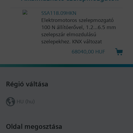
SSA118.09HKN
Elektromotoros szelepmozgató
100 N állítóerővel, 1.2...6.5 mm
szelepszár elmozdulású
szelepekhez. KNX változat
68040,00 HUF
Régió váltása
HU (hu)
Oldal megosztása