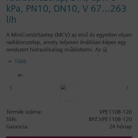
kPa, PN10, DN10, V 67...263
l/h
A MiniCombiSzelep (MCV) az első és egyetlen olyan
radiátorszelep, amely teljesen önállóan képes egy
rendszert hidraulikailag működtetni. Az új
technológiai megoldásnak köszönhetően, 2
Több
funkciót képes egyszerre ellátni. A
MiniCombiSzelep egy térfogatáramszabályozóval és
nyomásszabályozóval egybeépített szelep, amely
tökéletes hidraulikai szabályozást biztosít.
Termofejjel vagy egyéb meghajtóval felszerelve, a
MiniCombSzelep egy egyszerűen szabályozható,
optimális kialakítású fűtési rendszer kialakítását
Termék száma:
VPE110B-120
teszi lehetővé, és megoldja a rendszeren belüli
SSN:
BPZ:VPE110B-120
nyomásingadozások problémáját. További
Garancia:
24 hónap
szabályozószelepek beépítése és beszabályozása