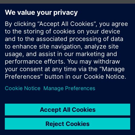
© Siemens Switzerland Ltd. Building Technologies
Division - 2016
A termékválaszték és az árak országonként
eltérhetnek.
Biztonsági előírás
A felhasználás feltételei