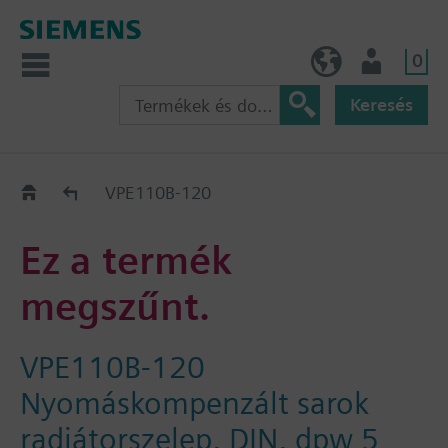
0
HU (hu)
Felhasználó
Keresés
Régi-Új Kiváltási segédlet
VPE110B-120
Ez a termék
megszűnt.
VPE110B-120
Nyomáskompenzált sarok
radiátorszelep, DIN, dpw 5