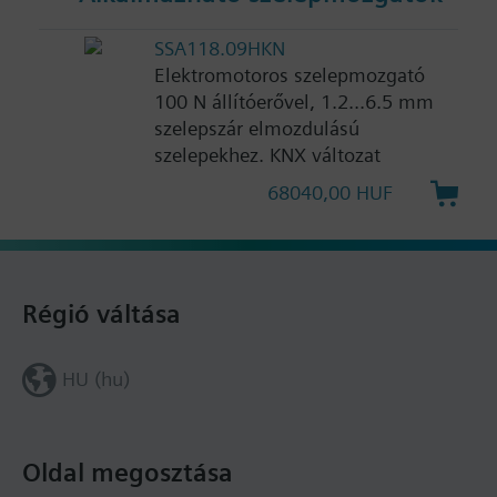
SSA118.09HKN
Elektromotoros szelepmozgató
100 N állítóerővel, 1.2...6.5 mm
szelepszár elmozdulású
szelepekhez. KNX változat
68040,00 HUF
Régió váltása
HU (hu)
Oldal megosztása