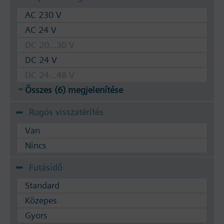
Használható közeg: Víz (VDI 2035 szerint),
fagyállóval kevert víz
AC 230 V
AC 24 V
A szelep a következő Siemens meghajtókkal
DC 20...30 V
használható: SSA.. / STA.. / STS61.. / RTN..
DC 24 V
DC 24...48 V
Összes (6) megjelenítése
Rugós visszatérítés
Van
Nincs
Futásidő
Standard
Közepes
Gyors