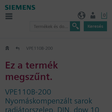
0
HU (hu)
Felhasználó
Keresés
Régi-Új Kiváltási segédlet
VPE110B-200
Ez a termék
megszűnt.
VPE110B-200
Nyomáskompenzált sarok
radiátorszelep, DIN, dpw 10