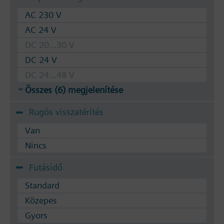
AC 230 V
AC 24 V
DC 20...30 V
DC 24 V
DC 24...48 V
Összes (6) megjelenítése
Rugós visszatérítés
Van
Nincs
Futásidő
Standard
Közepes
Gyors