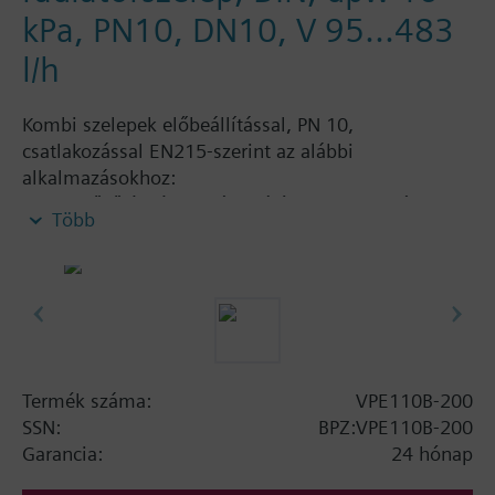
kPa, PN10, DN10, V 95...483
l/h
Kombi szelepek előbeállítással, PN 10,
csatlakozással EN215-szerint az alábbi
alkalmazásokhoz:
szellőző és légkondícionáló rendszerek vízoldali
Több
szabályozására és hőleadók automatikus
hidraulikai szabályozására, mint fan coil-ok,
indukciós készülékek és fűtési vagy hűtési
hőcserélők
fűtés zónákhoz önálló fűtési rendszerekben,
apartmanokhoz, egyedi helyiségekhez, stb.
Zárt körökhöz
Termék száma:
VPE110B-200
SSN:
BPZ:VPE110B-200
További információ
Garancia:
24 hónap
Engedélyezett közeg: víz (VDI 2035-szerint),
fagyvállóval kevert víz