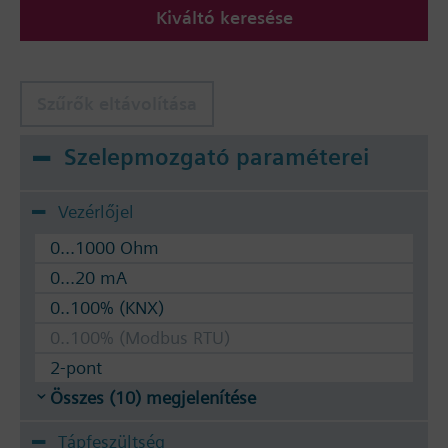
Kiváltó keresése
A szelepek szabályozhatók Siemens SSA.. / STA.. és
RTN.. termosztatikus mozgatókkal.
Szűrők eltávolítása
Szelepmozgató paraméterei
Vezérlőjel
0...1000 Ohm
0...20 mA
0..100% (KNX)
0..100% (Modbus RTU)
2-pont
Összes (10) megjelenítése
Tápfeszültség