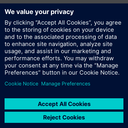
© Siemens Switzerland Ltd. Building Technologies
Division - 2016
A termékválaszték és az árak országonként
eltérhetnek.
Biztonsági előírás
A felhasználás feltételei