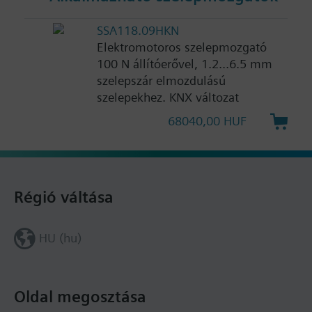
SSA118.09HKN
Elektromotoros szelepmozgató
100 N állítóerővel, 1.2...6.5 mm
szelepszár elmozdulású
szelepekhez. KNX változat
68040,00 HUF
Régió váltása
HU (hu)
Oldal megosztása