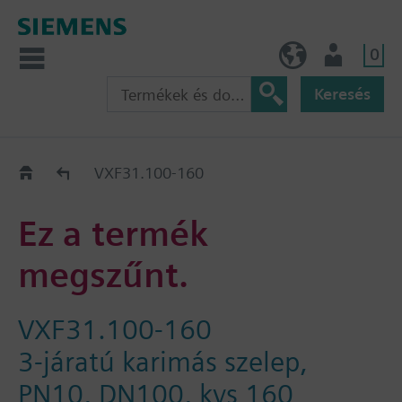
0
HU (hu)
Felhasználó
Keresés
Régi-Új Kiváltási segédlet
VXF31.100-160
Ez a termék
megszűnt.
VXF31.100-160
3-járatú karimás szelep,
PN10, DN100, kvs 160