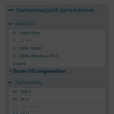
Szelepmozgató paraméterei
Vezérlőjel
0...1000 Ohm
0...20 mA
0..100% (KNX)
0..100% (Modbus RTU)
2-pont
Összes (10) megjelenítése
Tápfeszültség
AC 230 V
AC 24 V
DC 20...30 V