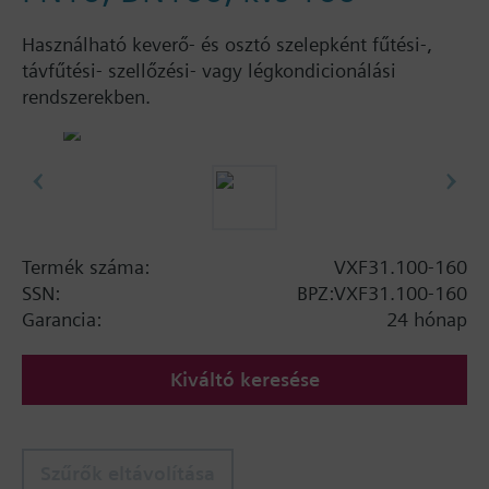
Használható keverő- és osztó szelepként fűtési-,
távfűtési- szellőzési- vagy légkondicionálási
rendszerekben.
Termék száma:
VXF31.100-160
SSN:
BPZ:VXF31.100-160
Garancia:
24 hónap
Kiváltó keresése
Szűrők eltávolítása