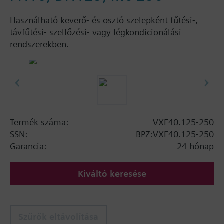
Használható keverő- és osztó szelepként fűtési-,
távfűtési- szellőzési- vagy légkondicionálási
rendszerekben.
Termék száma:
VXF40.125-250
SSN:
BPZ:VXF40.125-250
Garancia:
24 hónap
Kiváltó keresése
Szűrők eltávolítása