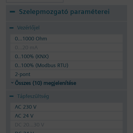
Szelepmozgató paraméterei
Vezérlőjel
0...1000 Ohm
0...20 mA
0..100% (KNX)
0..100% (Modbus RTU)
2-pont
Összes (10) megjelenítése
Tápfeszültség
AC 230 V
AC 24 V
DC 20...30 V