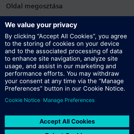
Oldal megosztása
© Siemens Switzerland Ltd. Building Technologies
Division - 2016
A termékválaszték és az árak országonként
eltérhetnek.
Biztonsági előírás
A felhasználás feltételei