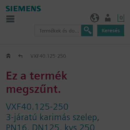
0
HU (hu)
Felhasználó
Keresés
Régi-Új Kiváltási segédlet
VXF40.125-250
Ez a termék
megszűnt.
VXF40.125-250
3-járatú karimás szelep,
PN16, DN125, kvs 250