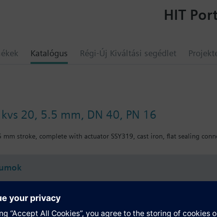
HIT Port
mékek
Katalógus
Régi-Új Kiváltási segédlet
Projekt
, kvs 20, 5.5 mm, DN 40, PN 16
5 mm stroke, complete with actuator SSY319, cast iron, flat sealing conn
umok