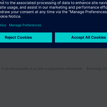
A termékválaszték és az árak országonként eltérhetnek.
Biztonsági elő