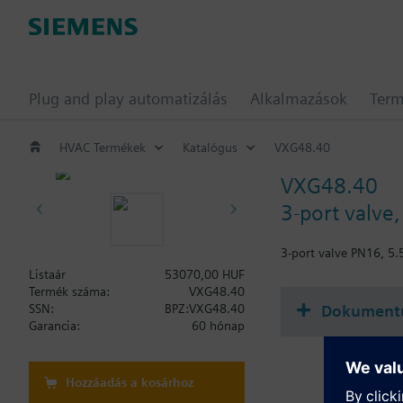
Plug and play automatizálás
Alkalmazások
Ter
HVAC Termékek
Katalógus
VXG48.40
VXG48.40
3-port valve
3-port valve PN16, 5.
Listaár
53070,00 HUF
Termék száma:
VXG48.40
Dokument
SSN:
BPZ:VXG48.40
Garancia:
60 hónap
Hozzáadás a kosárhoz