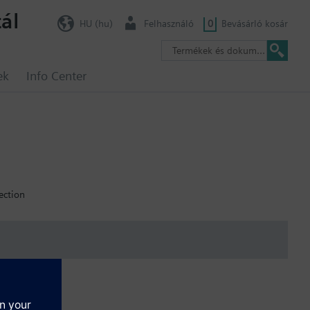
ál
HU (hu)
Felhasználó
0
Bevásárló kosár
ek
Info Center
ection