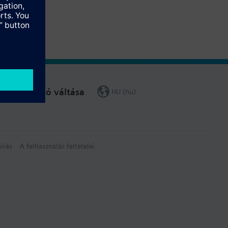
Régió váltása
HU (hu)
írás
A felhasználás feltételei