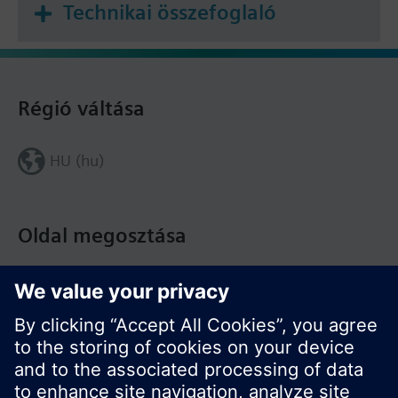
Technikai összefoglaló
Régió váltása
HU (hu)
Oldal megosztása