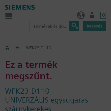
0
HU (hu)
Felhasználó
Keresés
Régi-Új Kiváltási segédlet
WFK23.D110
Ez a termék
megszűnt.
WFK23.D110
UNIVERZÁLIS egysugaras
szárnykerekes