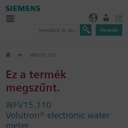
0
HU (hu)
Felhasználó
Keresés
Régi-Új Kiváltási segédlet
WFV15.110
Ez a termék
megszűnt.
WFV15.110
Volutron® electronic water
meter