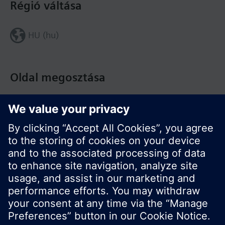
Régió váltása
HU (hu)
Oldal megosztása
© Siemens Switzerland Ltd. Building Technologies
Division - 2016