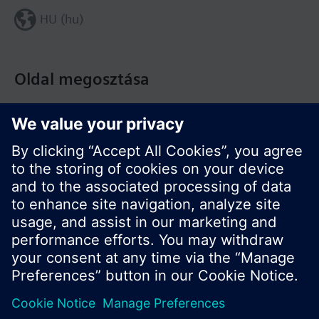
HU (hu)
Oldal megosztása
© Siemens Switzerland Ltd. Building Technologies
Division - 2016
A termékválaszték és az árak országonként