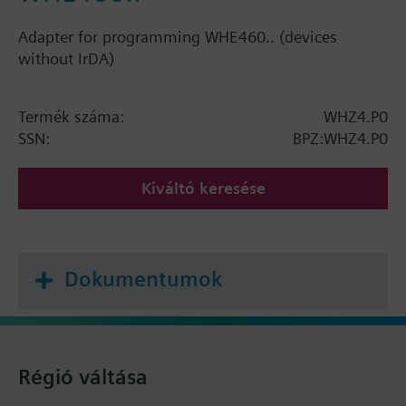
Adapter for programming WHE460.. (devices
without IrDA)
Termék száma:
WHZ4.P0
SSN:
BPZ:WHZ4.P0
Kiváltó keresése
Dokumentumok
Régió váltása