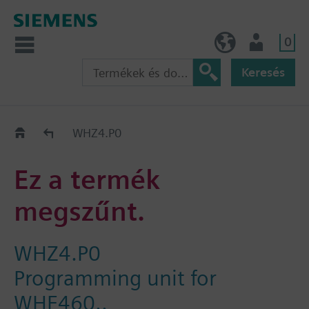
0
HU (hu)
Felhasználó
Keresés
Régi-Új Kiváltási segédlet
WHZ4.P0
Ez a termék
megszűnt.
WHZ4.P0
Programming unit for
WHE460..