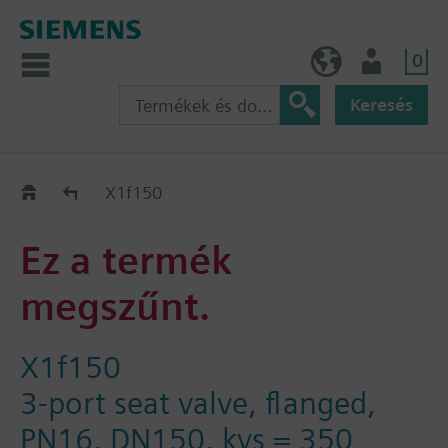
0
HU (hu)
Felhasználó
Keresés
Régi-Új Kiváltási segédlet
X1f150
Ez a termék
megszűnt.
X1f150
3-port seat valve, flanged,
PN16, DN150, kvs = 350