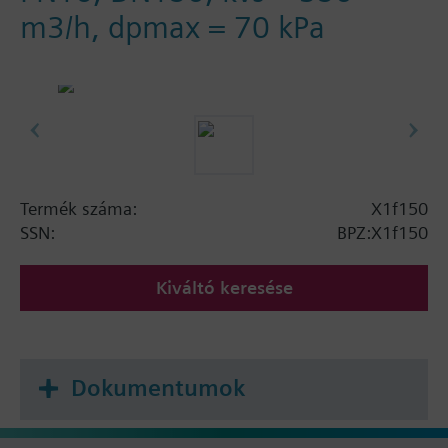
m3/h, dpmax = 70 kPa
Termék száma:
X1f150
SSN:
BPZ:X1f150
Kiváltó keresése
Dokumentumok