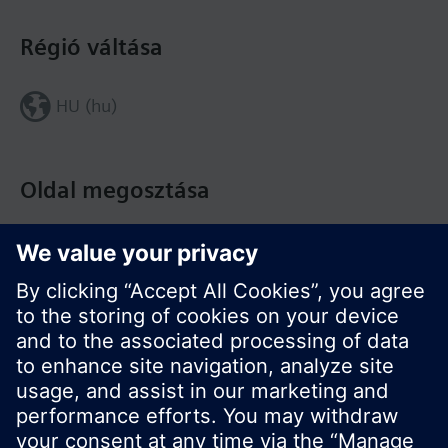
Régió váltása
HU (hu)
Oldal megosztása
© Siemens Switzerland Ltd. Building Technologies