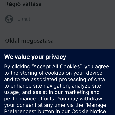
Régió váltása
HU (hu)
Oldal megosztása
© Siemens Switzerland Ltd. Building Technologies
Division - 2016