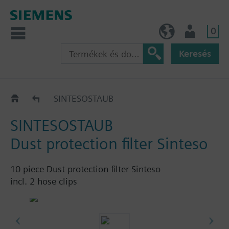
0
HU (hu)
Felhasználó
Keresés
Katalógus
SINTESOSTAUB
SINTESOSTAUB
Dust protection filter Sinteso
10 piece Dust protection filter Sinteso
incl. 2 hose clips