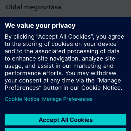
Oldal megosztása
© Siemens Switzerland Ltd. Building Technologies
Division - 2016
A termékválaszték és az árak országonként
eltérhetnek.
Biztonsági előírás
A felhasználás feltételei