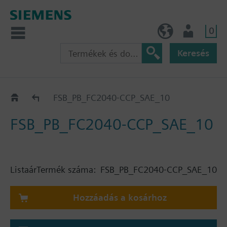
0
HU (hu)
Felhasználó
Keresés
Katalógus
FSB_PB_FC2040-CCP_SAE_10
FSB_PB_FC2040-CCP_SAE_10
Listaár
Termék száma:
FSB_PB_FC2040-CCP_SAE_10
Hozzáadás a kosárhoz