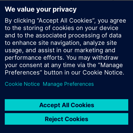
vagy böngészhet a Siemens hatalmas
termékkínálatában.
Ok