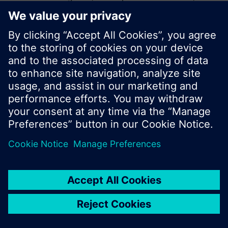
vagy böngészhet a Siemens hatalmas
termékkínálatában.
Ok