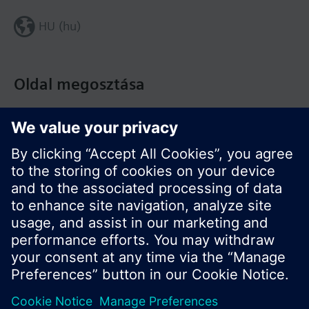
HU (hu)
Oldal megosztása
© Siemens Switzerland Ltd. Building Technologies
Division - 2016
A termékválaszték és az árak országonként