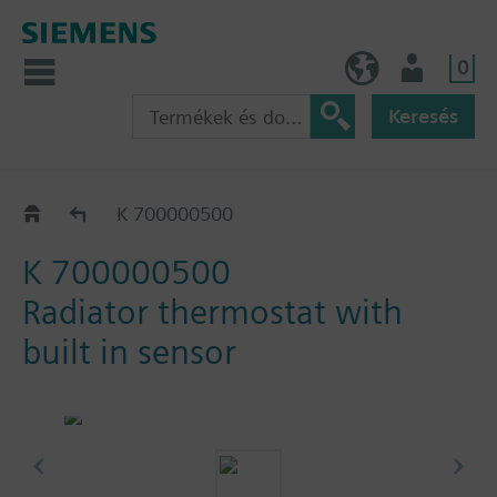
0
HU (hu)
Felhasználó
Keresés
Katalógus
K 700000500
K 700000500
Radiator thermostat with
built in sensor