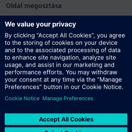
Oldal megosztása
© Siemens Switzerland Ltd. Building Technologies
Division - 2016
A termékválaszték és az árak országonként
eltérhetnek.
Biztonsági előírás
A felhasználás feltételei