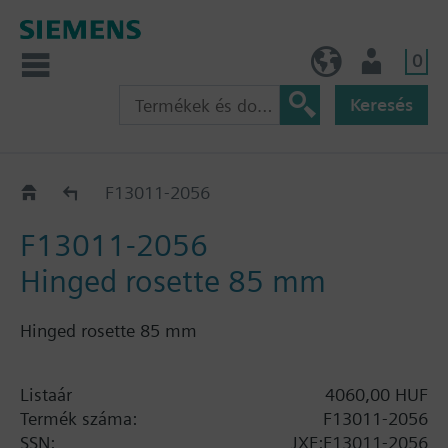
0
HU (hu)
Felhasználó
Keresés
Katalógus
F13011-2056
F13011-2056
Hinged rosette 85 mm
Hinged rosette 85 mm
Listaár
4060,00 HUF
Termék száma:
F13011-2056
SSN:
JXF:F13011-2056