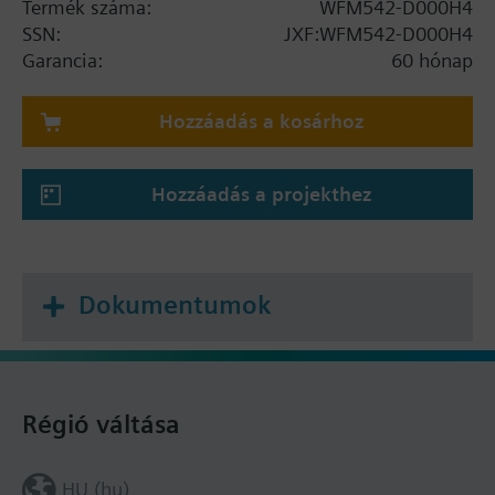
Termék száma:
WFM542-D000H4
SSN:
JXF:WFM542-D000H4
Garancia:
60 hónap
Hozzáadás a kosárhoz
Hozzáadás a projekthez
Dokumentumok
Régió váltása
HU (hu)