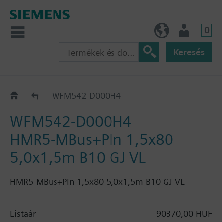
0
HU (hu)
Felhasználó
Keresés
Katalógus
WFM542-D000H4
WFM542-D000H4
HMR5-MBus+PIn 1,5x80
5,0x1,5m B10 GJ VL
HMR5-MBus+PIn 1,5x80 5,0x1,5m B10 GJ VL
Listaár
90370,00 HUF