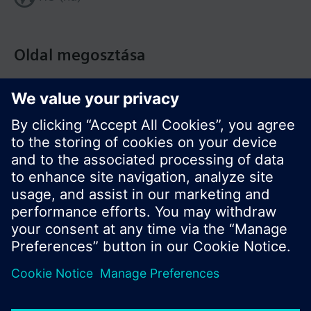
Oldal megosztása
© Siemens Switzerland Ltd. Building Technologies
Division - 2016
A termékválaszték és az árak országonként
eltérhetnek.