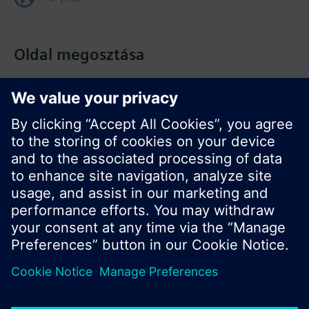
Oldal megosztása
© Siemens Switzerland Ltd. Building Technologies
Division - 2016
A termékválaszték és az árak országonként
eltérhetnek.