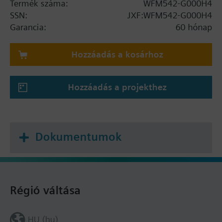
Termék száma:
WFM542-G000H4
SSN:
JXF:WFM542-G000H4
Garancia:
60 hónap
Hozzáadás a kosárhoz
Hozzáadás a projekthez
Dokumentumok
Régió váltása
HU (hu)