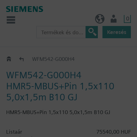
0
HU (hu)
Felhasználó
Keresés
Katalógus
WFM542-G000H4
WFM542-G000H4
HMR5-MBUS+Pin 1,5x110
5,0x1,5m B10 GJ
HMR5-MBUS+Pin 1,5x110 5,0x1,5m B10 GJ
Listaár
75540,00 HUF