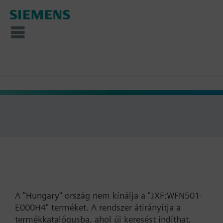
A "Hungary" ország nem kínálja a "JXF:WFN501-
E000H4" terméket. A rendszer átirányítja a
termékkatalógusba, ahol új keresést indíthat,