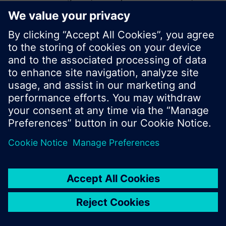
vagy böngészhet a Siemens hatalmas
termékkínálatában.
Ok