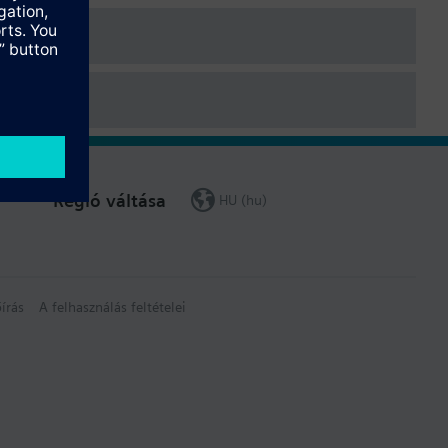
Régió váltása
HU (hu)
írás
A felhasználás feltételei