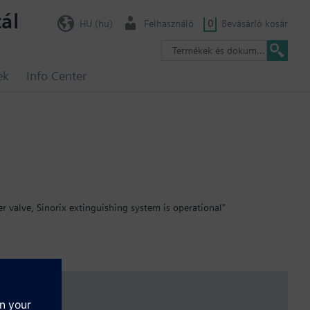
ál
HU (hu)
Felhasználó
0
Bevásárló kosár
ek
Info Center
er valve, Sinorix extinguishing system is operational"
lly optically visible: blocked (red) / actuator active (green); in