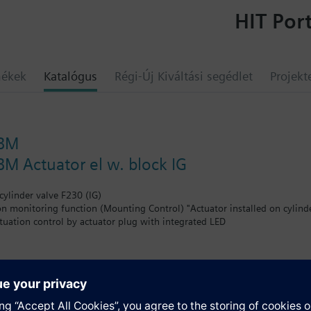
HIT Port
mékek
Katalógus
Régi-Új Kiváltási segédlet
Projekt
-BM
M Actuator el w. block IG
cylinder valve F230 (IG)
ion monitoring function (Mounting Control) "Actuator installed on cylind
ctuation control by actuator plug with integrated LED
l blocking device with electrical position control, lever position additiona
le (sabotage protection)
ith 2 keys
lly reset after actuation (self-reset function)
umok