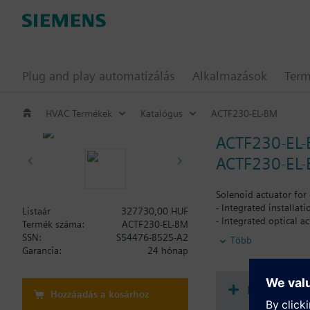
Plug and play automatizálás
Alkalmazások
Ter
HVAC Termékek
Katalógus
ACTF230-EL-BM
ACTF230-EL
ACTF230-EL-B
Solenoid actuator for 
- Integrated installat
Listaár
327730,00 HUF
- Integrated optical a
Termék száma:
ACTF230-EL-BM
- Integrated mechanica
SSN:
S54476-B525-A2
Több
both positions lockab
Garancia:
24 hónap
- Including padlock w
- No need to mechanica
- VdS-approval
Dokument
Hozzáadás a kosárhoz