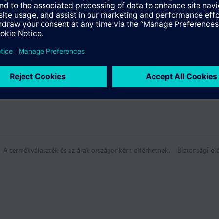
összefoglaló
k
A termékválaszték és az árak országonként eltérhetnek.
Biztonsági elő