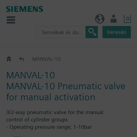
0
HU (hu)
Felhasználó
Keresés
Katalógus
MANVAL-10
MANVAL-10
MANVAL-10 Pneumatic valve
for manual activation
3/2-way pneumatic valve for the manual
control of cylinder groups
- Operating pressure range: 1-10bar
- Operating pressure nominal: 10bar