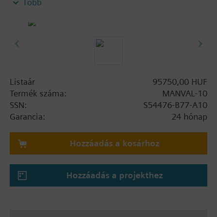
Több
- Operating medium: N2
Listaár
95750,00 HUF
Termék száma:
MANVAL-10
SSN:
S54476-B77-A10
Garancia:
24 hónap
Hozzáadás a kosárhoz
Hozzáadás a projekthez