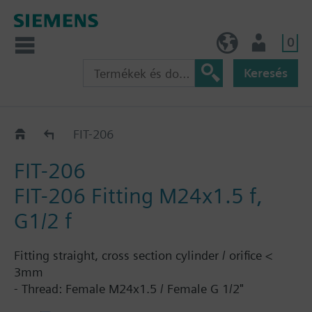
0
HU (hu)
Felhasználó
Keresés
Katalógus
FIT-206
FIT-206
FIT-206 Fitting M24x1.5 f,
G1/2 f
Fitting straight, cross section cylinder / orifice <
3mm
- Thread: Female M24x1.5 / Female G 1/2"