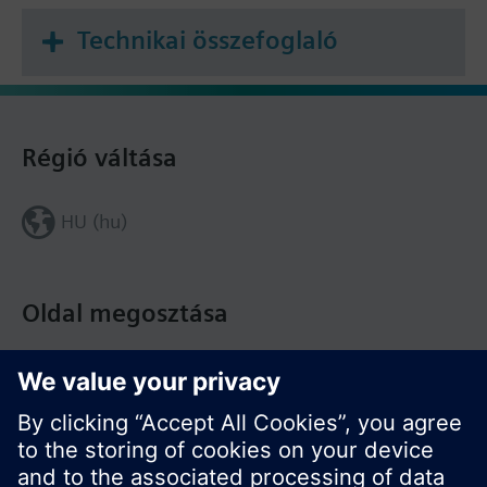
Technikai összefoglaló
Régió váltása
HU (hu)
Oldal megosztása