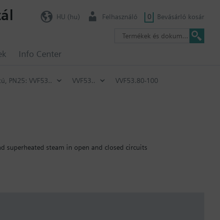
ál
HU (hu)
Felhasználó
0
Bevásárló kosár
ek
Info Center
tú, PN25: VVF53..
VVF53..
VVF53.80-100
and superheated steam in open and closed circuits
sználják, a szelepszár tömítését ki kell cserélni.