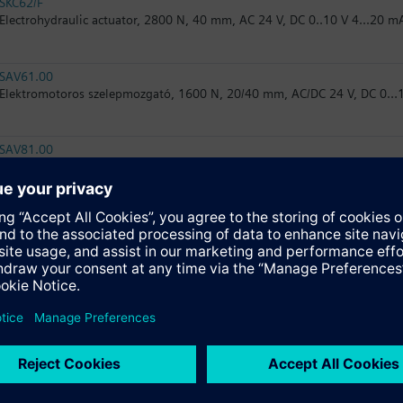
SKC62/F
Electrohydraulic actuator, 2800 N, 40 mm, AC 24 V, DC 0..10 V 4...20 m
SAV61.00
Elektromotoros szelepmozgató, 1600 N, 20/40 mm, AC/DC 24 V, DC 0…
SAV81.00
Elektromotoros szelepmozgató, 1600 N, 20/40 mm, AC/DC 24 V, 3P
SAV31.00
Elektromotoros szelepmozgató, 1600 N, 20/40 mm, AC 230 V, 3P
SAV61.00/MO
Electromotoric actuators 1600 N for valves with 20/40 mm stroke, Mod
SKC82.60U
Elektrohidraulikus szelepmozgató, 2800 N, 40 mm, AC 24 V, 3P, UL