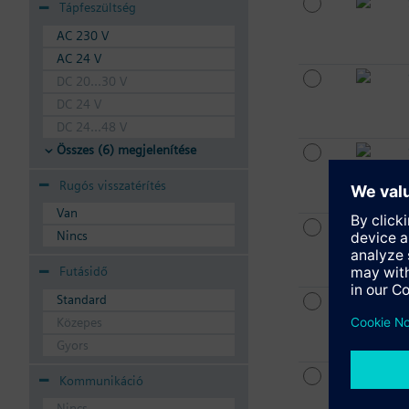
Tápfeszültség
AC 230 V
AC 24 V
DC 20...30 V
DC 24 V
DC 24...48 V
Összes (6) megjelenítése
Rugós visszatérítés
Van
Nincs
Futásidő
Standard
Közepes
Gyors
Kommunikáció
Nincs