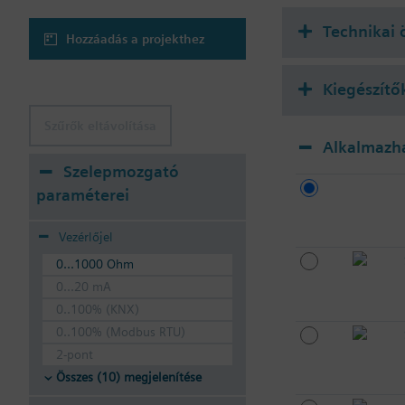
Technikai 
Hozzáadás a projekthez
Kiegészítő
Szűrők eltávolítása
Alkalmazh
Szelepmozgató
paraméterei
Vezérlőjel
0...1000 Ohm
0...20 mA
0..100% (KNX)
0..100% (Modbus RTU)
2-pont
Összes (10) megjelenítése