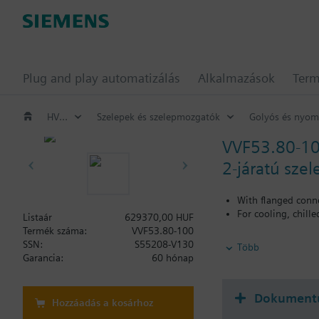
Plug and play automatizálás
Alkalmazások
Ter
HVAC Termékek
Szelepek és szelepmozgatók
Golyós és nyom
VVF53.80-1
2-járatú sze
With flanged conn
For cooling, chill
Listaár
629370,00 HUF
Termék száma:
VVF53.80-100
További információ
SSN:
S55208-V130
Több
Ha a V..F43.., V..F53..
Garancia:
60 hónap
Dokument
Hozzáadás a kosárhoz