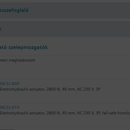
összefoglaló
k
ató szelepmozgatók
nem meghatározott
SKC32.60/F
Electrohydraulic actuator, 2800 N, 40 mm, AC 230 V, 3P
SKC32.61/F
Electrohydraulic actuator, 2800 N, 40 mm, AC 230 V, 3P, fail-safe functi