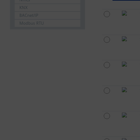
KNX
BACnet/IP
Modbus RTU