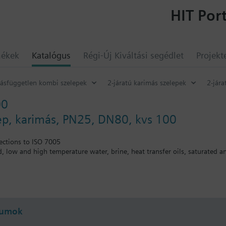
HIT Port
mékek
Katalógus
Régi-Új Kiváltási segédlet
Projekt
ásfüggetlen kombi szelepek
2-járatú karimás szelepek
2-jára
00
lep, karimás, PN25, DN80, kvs 100
ections to ISO 7005
ed, low and high temperature water, brine, heat transfer oils, saturated 
 szelepeket szelepszár fűtéssel és -5 °C alatti közeghőmérséklet mellett ha
umok